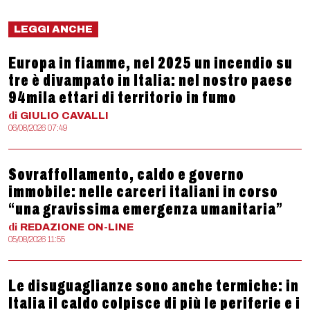
LEGGI ANCHE
Europa in fiamme, nel 2025 un incendio su
tre è divampato in Italia: nel nostro paese
94mila ettari di territorio in fumo
di
GIULIO
CAVALLI
06/08/2026 07:49
Sovraffollamento, caldo e governo
immobile: nelle carceri italiani in corso
“una gravissima emergenza umanitaria”
di
REDAZIONE
ON-LINE
05/08/2026 11:55
Le disuguaglianze sono anche termiche: in
Italia il caldo colpisce di più le periferie e i