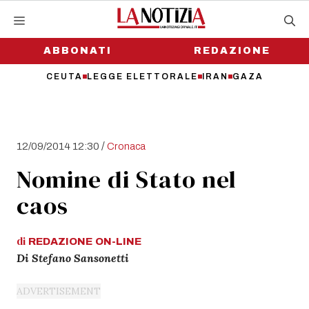
Vai
al
contenuto
ABBONATI
REDAZIONE
CEUTA
LEGGE ELETTORALE
IRAN
GAZA
/
12/09/2014 12:30
Cronaca
Nomine di Stato nel
caos
di
REDAZIONE
ON-LINE
Di Stefano Sansonetti