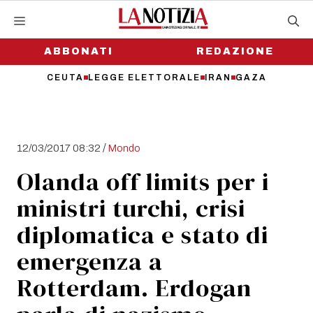
Vai
al
contenuto
ABBONATI
REDAZIONE
CEUTA
LEGGE ELETTORALE
IRAN
GAZA
/
12/03/2017 08:32
Mondo
Olanda off limits per i
ministri turchi, crisi
diplomatica e stato di
emergenza a
Rotterdam. Erdogan