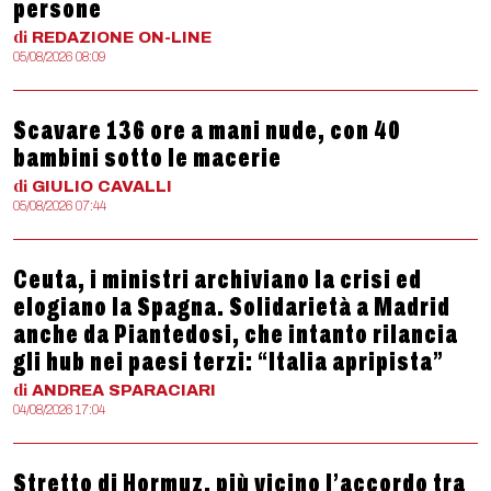
persone
di
REDAZIONE
ON-LINE
05/08/2026 08:09
Scavare 136 ore a mani nude, con 40
bambini sotto le macerie
di
GIULIO
CAVALLI
05/08/2026 07:44
Ceuta, i ministri archiviano la crisi ed
elogiano la Spagna. Solidarietà a Madrid
anche da Piantedosi, che intanto rilancia
gli hub nei paesi terzi: “Italia apripista”
di
ANDREA
SPARACIARI
04/08/2026 17:04
Stretto di Hormuz, più vicino l’accordo tra