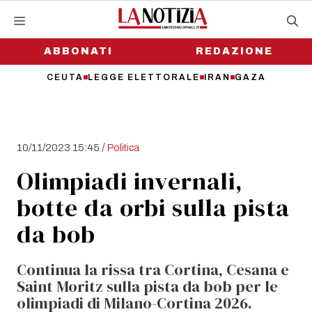
Vai
al
contenuto
ABBONATI
REDAZIONE
CEUTA
LEGGE ELETTORALE
IRAN
GAZA
/
10/11/2023 15:45
Politica
Olimpiadi invernali,
botte da orbi sulla pista
da bob
Continua la rissa tra Cortina, Cesana e
Saint Moritz sulla pista da bob per le
olimpiadi di Milano-Cortina 2026.