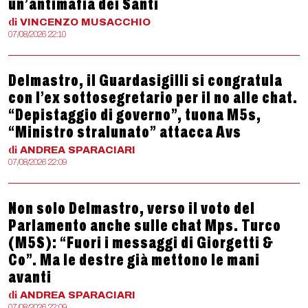
un’antimafia dei Santi
di
VINCENZO
MUSACCHIO
07/08/2026 22:10
Delmastro, il Guardasigilli si congratula
con l’ex sottosegretario per il no alle chat.
“Depistaggio di governo”, tuona M5s,
“Ministro stralunato” attacca Avs
di
ANDREA
SPARACIARI
07/08/2026 22:09
Non solo Delmastro, verso il voto del
Parlamento anche sulle chat Mps. Turco
(M5S): “Fuori i messaggi di Giorgetti &
Co”. Ma le destre già mettono le mani
avanti
di
ANDREA
SPARACIARI
07/08/2026 22:09