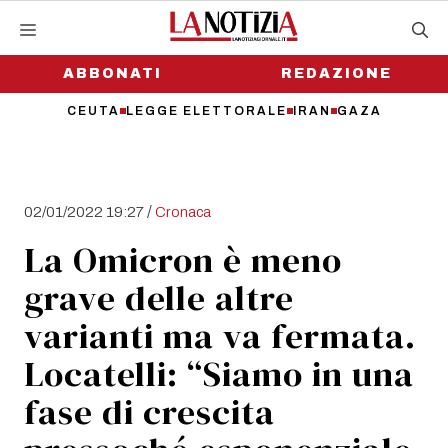
Vai
al
contenuto
ABBONATI
REDAZIONE
CEUTA
LEGGE ELETTORALE
IRAN
GAZA
/
02/01/2022 19:27
Cronaca
La Omicron è meno
grave delle altre
varianti ma va fermata.
Locatelli: “Siamo in una
fase di crescita