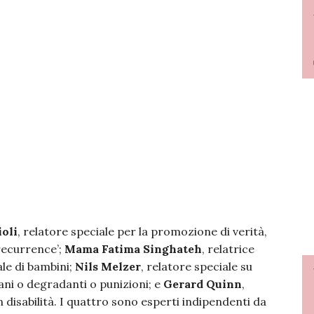
ioli
, relatore speciale per la promozione di verità,
-recurrence’;
Mama Fatima Singhateh
, relatrice
le di bambini;
Nils Melzer
, relatore speciale su
ani o degradanti o punizioni; e
Gerard Quinn
,
n disabilità. I quattro sono esperti indipendenti da