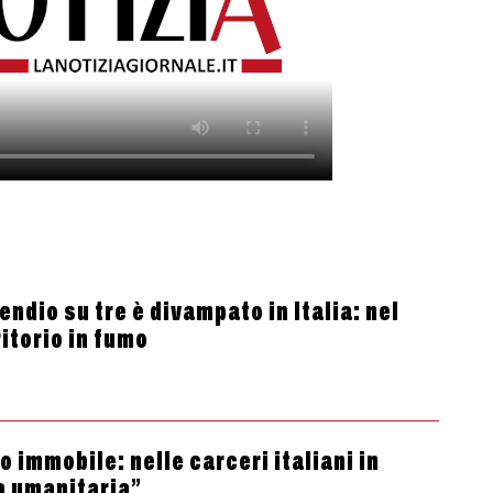
ndio su tre è divampato in Italia: nel
itorio in fumo
 immobile: nelle carceri italiani in
a umanitaria”