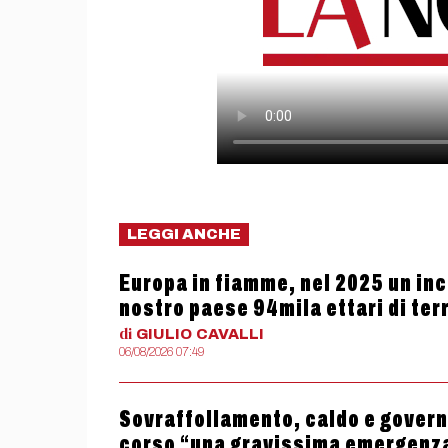
LEGGI ANCHE
Europa in fiamme, nel 2025 un ince
nostro paese 94mila ettari di terr
di
GIULIO
CAVALLI
06/08/2026 07:49
Sovraffollamento, caldo e governo
corso “una gravissima emergenz