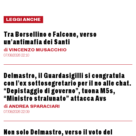
LEGGI ANCHE
Tra Borsellino e Falcone, verso
un’antimafia dei Santi
di
VINCENZO
MUSACCHIO
07/08/2026 22:10
Delmastro, il Guardasigilli si congratula
con l’ex sottosegretario per il no alle chat.
“Depistaggio di governo”, tuona M5s,
“Ministro stralunato” attacca Avs
di
ANDREA
SPARACIARI
07/08/2026 22:09
Non solo Delmastro, verso il voto del