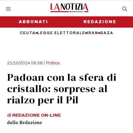
Vai
al
contenuto
ABBONATI
REDAZIONE
CEUTA
LEGGE ELETTORALE
IRAN
GAZA
/
21/10/2014 09:58
Politica
Padoan con la sfera di
cristallo: sorprese al
rialzo per il Pil
di
REDAZIONE
ON-LINE
dalla Redazione