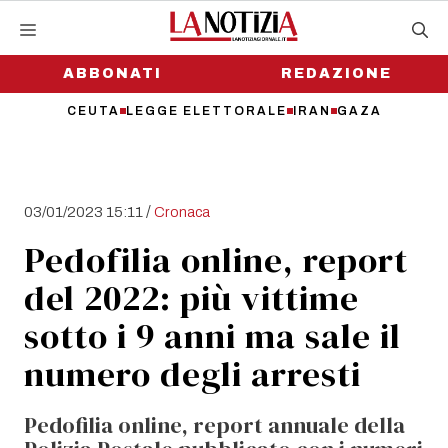
Vai
al
contenuto
ABBONATI
REDAZIONE
CEUTA
LEGGE ELETTORALE
IRAN
GAZA
/
03/01/2023 15:11
Cronaca
Pedofilia online, report
del 2022: più vittime
sotto i 9 anni ma sale il
numero degli arresti
Pedofilia online, report annuale della