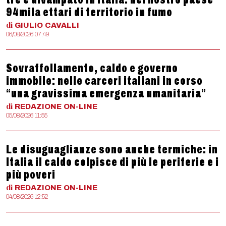
94mila ettari di territorio in fumo
di
GIULIO
CAVALLI
06/08/2026 07:49
Sovraffollamento, caldo e governo
immobile: nelle carceri italiani in corso
“una gravissima emergenza umanitaria”
di
REDAZIONE
ON-LINE
05/08/2026 11:55
Le disuguaglianze sono anche termiche: in
Italia il caldo colpisce di più le periferie e i
più poveri
di
REDAZIONE
ON-LINE
04/08/2026 12:52