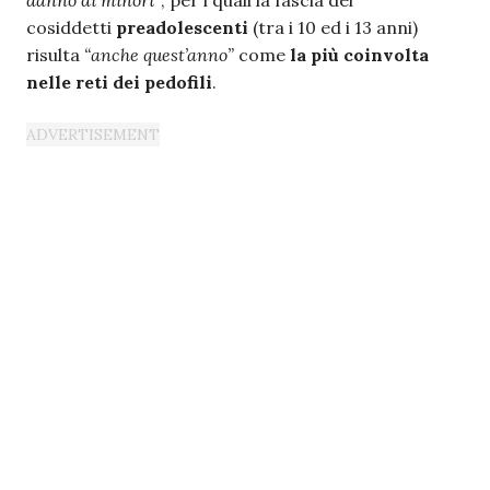
danno di minori”
, per i quali la fascia dei
cosiddetti
preadolescenti
(tra i 10 ed i 13 anni)
risulta
“anche quest’anno”
come
la più coinvolta
nelle reti dei pedofili
.