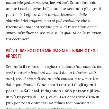
materiale
pedopornografico
online”.
Sono diminuiti
anche i casi di cyberbullismo che secondo gli agenti
postali è
“l’effetto della normalizzazione delle
abitudini dei ragazzi: non si può escludere che il
ritorno ad una vita sociale priva di restrizioni abbia
avuto un’influenza positiva sulla qualità delle relazioni
tra coetanei
“.
PIÙ VITTIME SOTTO I 9 ANNI MA SALE IL NUMERO DEGLI
ARRESTI
Secondo il report, si registra
“il lento incremento dei
casi relativi a bambini adescati di età inferiore ai 9
anni, trend che è diventato più consistente a partire
dalla pandemia”
. Sono strati trattati dagli agenti
postali
4.542 casi
, indagando
1.463 persone
(il 3%
in più rispetto al 2021), di cui 149 arrestate (l’8% in
più) per reati connessi ad “
abusi tecnomediati in