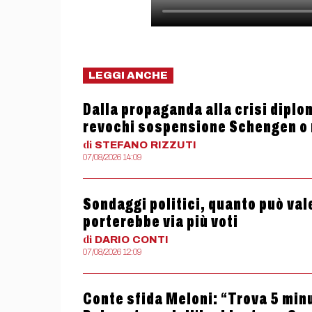
LEGGI ANCHE
Dalla propaganda alla crisi diplom
revochi sospensione Schengen o
di
STEFANO
RIZZUTI
07/08/2026 14:09
Sondaggi politici, quanto può valer
porterebbe via più voti
di
DARIO
CONTI
07/08/2026 12:09
Conte sfida Meloni: “Trova 5 minut