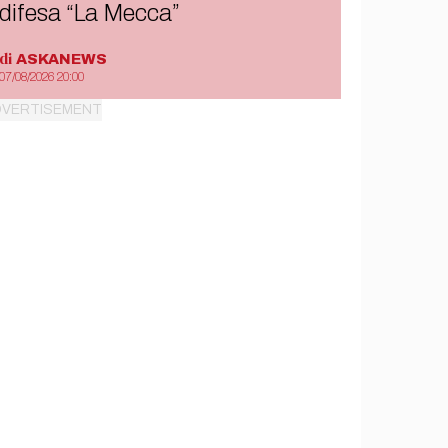
difesa “La Mecca”
di
ASKANEWS
07/08/2026 20:00