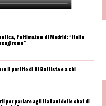
atica, l’ultimatum di Madrid: “Italia
 reagiremo”
e il partito di Di Battista e a chi
i per parlare agli italiani delle chat di