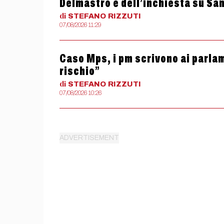
Delmastro e dell’inchiesta su Sa
di
STEFANO
RIZZUTI
07/08/2026 11:29
Caso Mps, i pm scrivono ai parlam
rischio”
di
STEFANO
RIZZUTI
07/08/2026 10:26