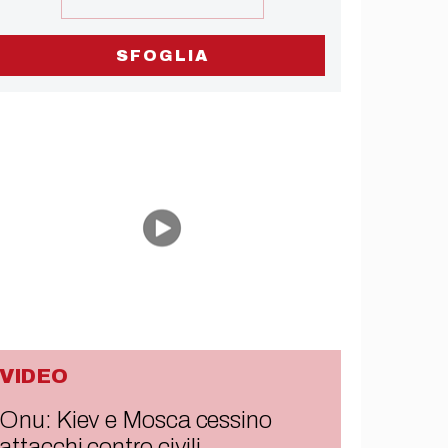
SFOGLIA
VIDEO
Onu: Kiev e Mosca cessino
attacchi contro civili