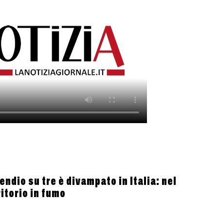
ndio su tre è divampato in Italia: nel
itorio in fumo