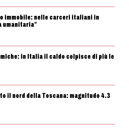
 immobile: nelle carceri italiani in
a umanitaria”
che: in Italia il caldo colpisce di più le
tto il nord della Toscana: magnitudo 4.3