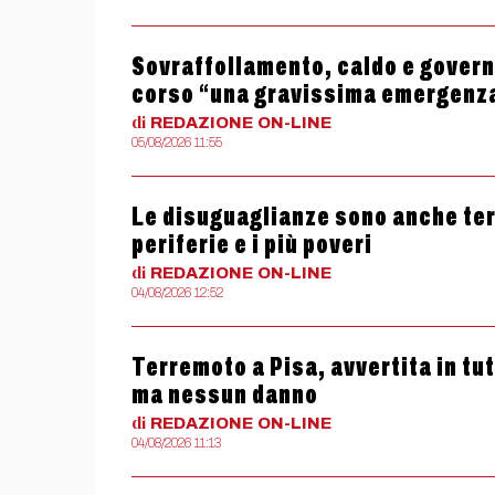
Sovraffollamento, caldo e governo
corso “una gravissima emergenz
di
REDAZIONE
ON-LINE
05/08/2026 11:55
Le disuguaglianze sono anche termi
periferie e i più poveri
di
REDAZIONE
ON-LINE
04/08/2026 12:52
Terremoto a Pisa, avvertita in tu
ma nessun danno
di
REDAZIONE
ON-LINE
04/08/2026 11:13