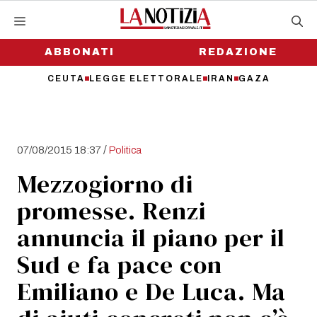
Vai
al
contenuto
ABBONATI
REDAZIONE
CEUTA
LEGGE ELETTORALE
IRAN
GAZA
/
07/08/2015 18:37
Politica
Mezzogiorno di
promesse. Renzi
annuncia il piano per il
Sud e fa pace con
Emiliano e De Luca. Ma