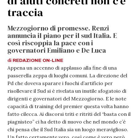
di aiuti concreti non c’è
traccia
Mezzogiorno di promesse. Renzi
annuncia il piano per il sud Italia. E
così riscoppia la pace con i
governatori Emiliano e De Luca
di
REDAZIONE
ON-LINE
Appena un accenno di applauso alla fine di una
passerella zeppa di luoghi comuni. La direzione del
Pd che doveva sparare i fuochi d’artificio per
risollevare il Sud si è rivelata un inutile sfogatoio di
dirigenti e governatori del Mezzogiorno. E le note
capacità di training del premier questa volta hanno
fatto cilecca. Ai discorsi triti e ritriti del “basta con il
piagnisteo” ci ha detto di nuovo che nel mondo c’è
chi pensa che il Sud Italia sia un luogo meraviglioso.
Un fatto certamente vero, così come è vero però