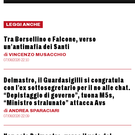
LEGGI ANCHE
Tra Borsellino e Falcone, verso
un’antimafia dei Santi
di
VINCENZO
MUSACCHIO
07/08/2026 22:10
Delmastro, il Guardasigilli si congratula
con l’ex sottosegretario per il no alle chat.
“Depistaggio di governo”, tuona M5s,
“Ministro stralunato” attacca Avs
di
ANDREA
SPARACIARI
07/08/2026 22:09