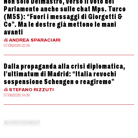
Non solo Delmastro, verso il voto del
Parlamento anche sulle chat Mps. Turco
(M5S): “Fuori i messaggi di Giorgetti &
Co”. Ma le destre già mettono le mani
avanti
di
ANDREA
SPARACIARI
07/08/2026 22:09
Dalla propaganda alla crisi diplomatica,
l’ultimatum di Madrid: “Italia revochi
sospensione Schengen o reagiremo”
di
STEFANO
RIZZUTI
07/08/2026 14:09