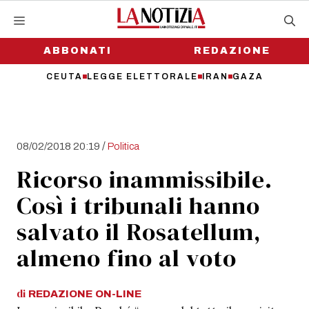
Vai
al
contenuto
ABBONATI
REDAZIONE
CEUTA
LEGGE ELETTORALE
IRAN
GAZA
/
08/02/2018 20:19
Politica
Ricorso inammissibile.
Così i tribunali hanno
salvato il Rosatellum,
almeno fino al voto
di
REDAZIONE
ON-LINE