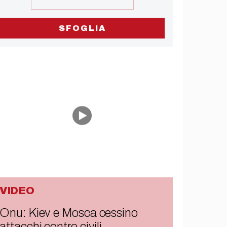
SFOGLIA
VIDEO
Onu: Kiev e Mosca cessino
attacchi contro civili