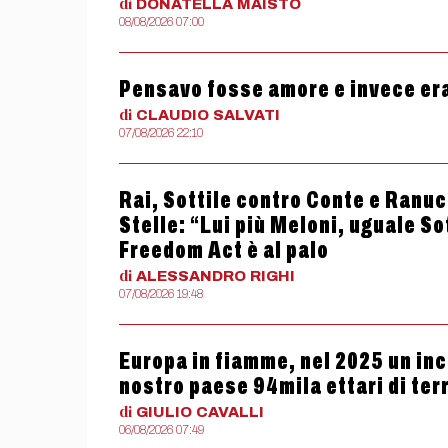
di
DONATELLA
MAISTO
08/08/2026 07:00
Pensavo fosse amore e invece er
di
CLAUDIO
SALVATI
07/08/2026 22:10
Rai, Sottile contro Conte e Ranucc
Stelle: “Lui più Meloni, uguale So
Freedom Act è al palo
di
ALESSANDRO
RIGHI
07/08/2026 19:48
Europa in fiamme, nel 2025 un ince
nostro paese 94mila ettari di terr
di
GIULIO
CAVALLI
06/08/2026 07:49