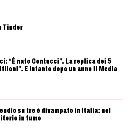
a Tinder
i: “È nato Contucci”. La replica dei 5
ttiloni”. E intanto dopo un anno il Media
ndio su tre è divampato in Italia: nel
itorio in fumo