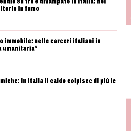
ndio su tre è divampato in Italia: nel
itorio in fumo
 immobile: nelle carceri italiani in
a umanitaria”
che: in Italia il caldo colpisce di più le