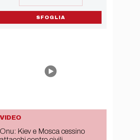
SFOGLIA
VIDEO
Onu: Kiev e Mosca cessino
attacchi contro civili