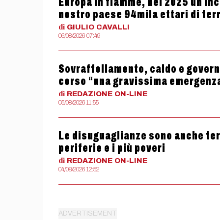
Europa in fiamme, nel 2025 un ince
nostro paese 94mila ettari di terr
di
GIULIO
CAVALLI
06/08/2026 07:49
Sovraffollamento, caldo e governo
corso “una gravissima emergenz
di
REDAZIONE
ON-LINE
05/08/2026 11:55
Le disuguaglianze sono anche termi
periferie e i più poveri
di
REDAZIONE
ON-LINE
04/08/2026 12:52