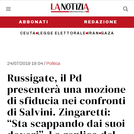
Vai
al
contenuto
ABBONATI
REDAZIONE
CEUTA
LEGGE ELETTORALE
IRAN
GAZA
/
24/07/2019 19:04
Politica
Russigate, il Pd
presenterà una mozione
di sfiducia nei confronti
di Salvini. Zingaretti:
“Sta scappando dai suoi