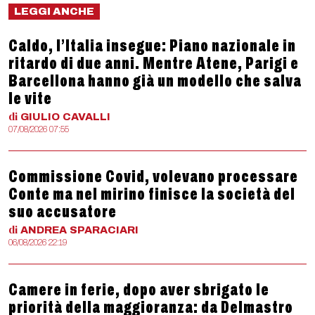
LEGGI ANCHE
Caldo, l’Italia insegue: Piano nazionale in
ritardo di due anni. Mentre Atene, Parigi e
Barcellona hanno già un modello che salva
le vite
di
GIULIO
CAVALLI
07/08/2026 07:55
Commissione Covid, volevano processare
Conte ma nel mirino finisce la società del
suo accusatore
di
ANDREA
SPARACIARI
06/08/2026 22:19
Camere in ferie, dopo aver sbrigato le
priorità della maggioranza: da Delmastro