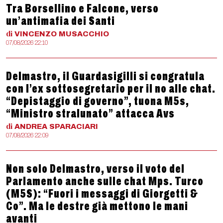
Tra Borsellino e Falcone, verso
un’antimafia dei Santi
di
VINCENZO
MUSACCHIO
07/08/2026 22:10
Delmastro, il Guardasigilli si congratula
con l’ex sottosegretario per il no alle chat.
“Depistaggio di governo”, tuona M5s,
“Ministro stralunato” attacca Avs
di
ANDREA
SPARACIARI
07/08/2026 22:09
Non solo Delmastro, verso il voto del
Parlamento anche sulle chat Mps. Turco
(M5S): “Fuori i messaggi di Giorgetti &
Co”. Ma le destre già mettono le mani
avanti