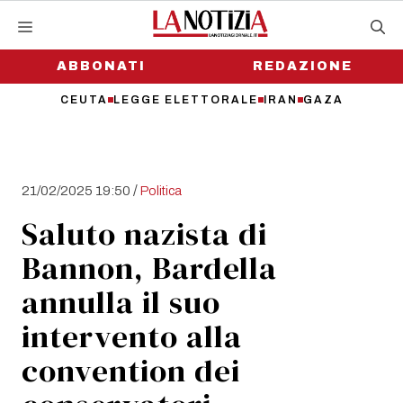
Vai
al
contenuto
ABBONATI
REDAZIONE
CEUTA
LEGGE ELETTORALE
IRAN
GAZA
/
21/02/2025 19:50
Politica
Saluto nazista di
Bannon, Bardella
annulla il suo
intervento alla
convention dei