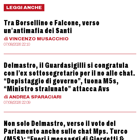
LEGGI ANCHE
Tra Borsellino e Falcone, verso
un’antimafia dei Santi
di
VINCENZO
MUSACCHIO
07/08/2026 22:10
Delmastro, il Guardasigilli si congratula
con l’ex sottosegretario per il no alle chat.
“Depistaggio di governo”, tuona M5s,
“Ministro stralunato” attacca Avs
di
ANDREA
SPARACIARI
07/08/2026 22:09
Non solo Delmastro, verso il voto del
Parlamento anche sulle chat Mps. Turco
(M5S): “Fuori i messaggi di Giorgetti &