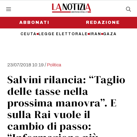
Vai
al
contenuto
ABBONATI
REDAZIONE
CEUTA
LEGGE ELETTORALE
IRAN
GAZA
/
23/07/2018 10:19
Politica
Salvini rilancia: “Taglio
delle tasse nella
prossima manovra”. E
sulla Rai vuole il
cambio di passo: