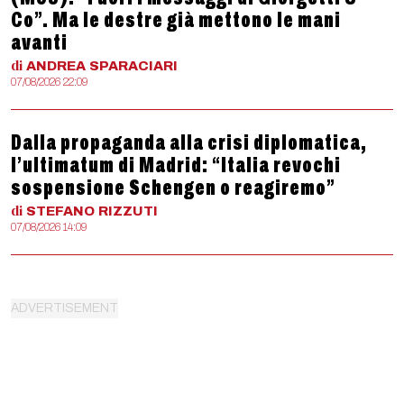
Co”. Ma le destre già mettono le mani
avanti
di
ANDREA
SPARACIARI
07/08/2026 22:09
Dalla propaganda alla crisi diplomatica,
l’ultimatum di Madrid: “Italia revochi
sospensione Schengen o reagiremo”
di
STEFANO
RIZZUTI
07/08/2026 14:09