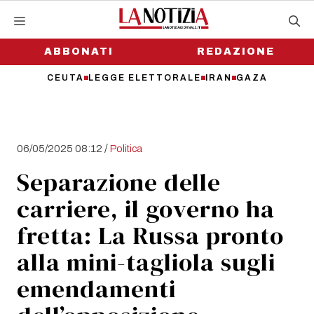
Vai
al
contenuto
ABBONATI
REDAZIONE
CEUTA
LEGGE ELETTORALE
IRAN
GAZA
/
06/05/2025 08:12
Politica
Separazione delle
carriere, il governo ha
fretta: La Russa pronto
alla mini-tagliola sugli
emendamenti