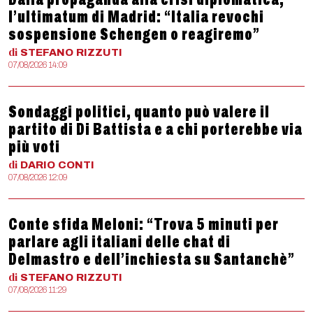
l’ultimatum di Madrid: “Italia revochi
sospensione Schengen o reagiremo”
di
STEFANO
RIZZUTI
07/08/2026 14:09
Sondaggi politici, quanto può valere il
partito di Di Battista e a chi porterebbe via
più voti
di
DARIO
CONTI
07/08/2026 12:09
Conte sfida Meloni: “Trova 5 minuti per
parlare agli italiani delle chat di
Delmastro e dell’inchiesta su Santanchè”
di
STEFANO
RIZZUTI
07/08/2026 11:29