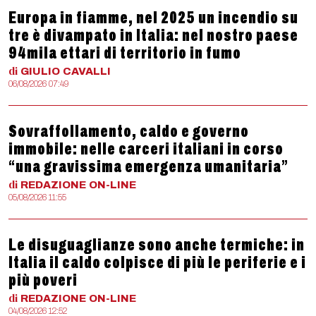
Europa in fiamme, nel 2025 un incendio su
tre è divampato in Italia: nel nostro paese
94mila ettari di territorio in fumo
di
GIULIO
CAVALLI
06/08/2026 07:49
Sovraffollamento, caldo e governo
immobile: nelle carceri italiani in corso
“una gravissima emergenza umanitaria”
di
REDAZIONE
ON-LINE
05/08/2026 11:55
Le disuguaglianze sono anche termiche: in
Italia il caldo colpisce di più le periferie e i
più poveri
di
REDAZIONE
ON-LINE
04/08/2026 12:52