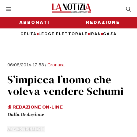
Vai
al
contenuto
ABBONATI
REDAZIONE
CEUTA
LEGGE ELETTORALE
IRAN
GAZA
/
06/08/2014 17:53
Cronaca
S’impicca l’uomo che
voleva vendere Schumi
di
REDAZIONE
ON-LINE
Dalla Redazione