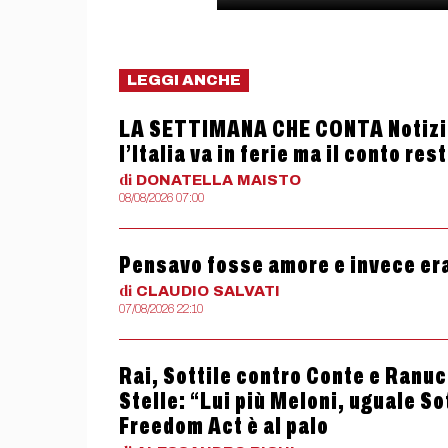
LEGGI ANCHE
LA SETTIMANA CHE CONTA Notizie
l’Italia va in ferie ma il conto res
di
DONATELLA
MAISTO
08/08/2026 07:00
Pensavo fosse amore e invece er
di
CLAUDIO
SALVATI
07/08/2026 22:10
Rai, Sottile contro Conte e Ranucc
Stelle: “Lui più Meloni, uguale So
Freedom Act è al palo