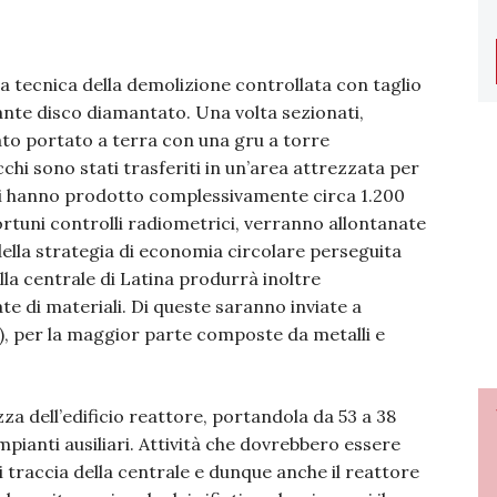
la tecnica della demolizione controllata con taglio
iante disco diamantato. Una volta sezionati,
tato portato a terra con una gru a torre
cchi sono stati trasferiti in un’area attrezzata per
vori hanno prodotto complessivamente circa 1.200
ortuni controlli radiometrici, verranno allontanate
 della strategia di economia circolare perseguita
la centrale di Latina produrrà inoltre
e di materiali. Di queste saranno inviate a
), per la maggior parte composte da metalli e
za dell’edificio reattore, portandola da 53 a 38
 impianti ausiliari. Attività che dovrebbero essere
i traccia della centrale e dunque anche il reattore