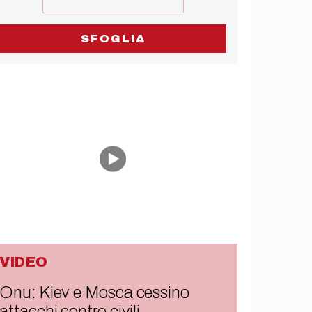
SFOGLIA
VIDEO
Onu: Kiev e Mosca cessino
attacchi contro civili