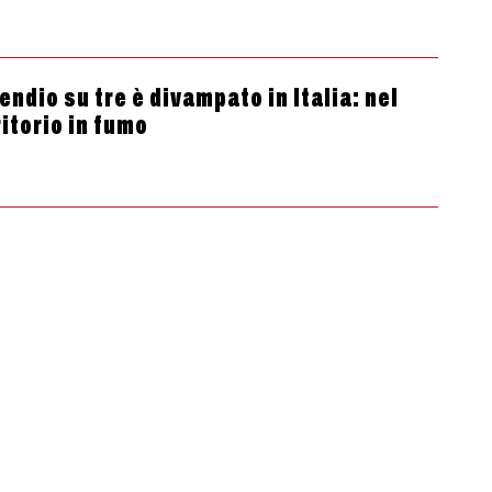
ndio su tre è divampato in Italia: nel
itorio in fumo