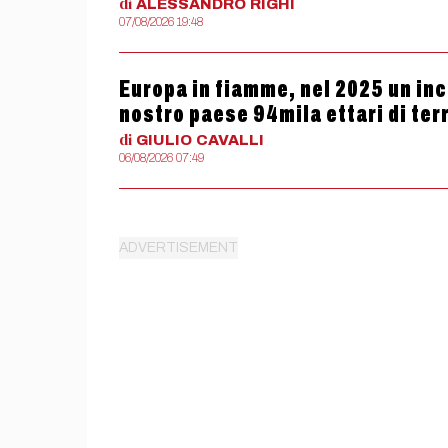
di
ALESSANDRO
RIGHI
07/08/2026 19:48
Europa in fiamme, nel 2025 un ince
nostro paese 94mila ettari di terr
di
GIULIO
CAVALLI
06/08/2026 07:49