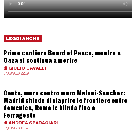
LEGGI ANCHE
Primo cantiere Board of Peace, mentre a
Gaza si continua a morire
di
GIULIO
CAVALLI
07/08/2026 22:09
Ceuta, muro contro muro Meloni-Sanchez:
Madrid chiede di riaprire le frontiere entro
domenica, Roma le blinda fino a
Ferragosto
di
ANDREA
SPARACIARI
07/08/2026 16:54