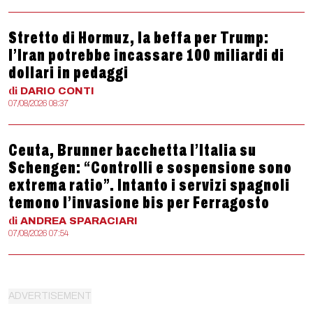
Stretto di Hormuz, la beffa per Trump:
l’Iran potrebbe incassare 100 miliardi di
dollari in pedaggi
di
DARIO
CONTI
07/08/2026 08:37
Ceuta, Brunner bacchetta l’Italia su
Schengen: “Controlli e sospensione sono
extrema ratio”. Intanto i servizi spagnoli
temono l’invasione bis per Ferragosto
di
ANDREA
SPARACIARI
07/08/2026 07:54