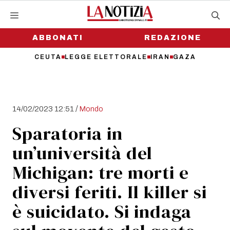
Vai
al
contenuto
ABBONATI
REDAZIONE
CEUTA
LEGGE ELETTORALE
IRAN
GAZA
/
14/02/2023 12:51
Mondo
Sparatoria in
un’università del
Michigan: tre morti e
diversi feriti. Il killer si
è suicidato. Si indaga