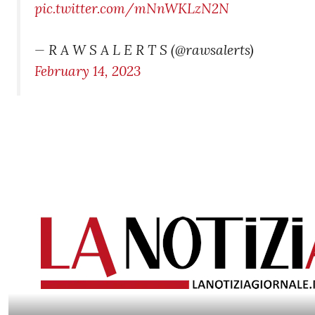
pic.twitter.com/mNnWKLzN2N
— R A W S A L E R T S (@rawsalerts)
February 14, 2023