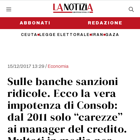
Vai
al
contenuto
ABBONATI
REDAZIONE
CEUTA
LEGGE ELETTORALE
IRAN
GAZA
/
15/12/2017 13:29
Economia
Sulle banche sanzioni
ridicole. Ecco la vera
impotenza di Consob:
dal 2011 solo “carezze”
ai manager del credito.