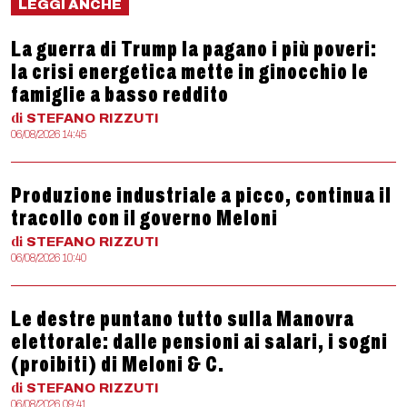
LEGGI ANCHE
La guerra di Trump la pagano i più poveri:
la crisi energetica mette in ginocchio le
famiglie a basso reddito
di
STEFANO
RIZZUTI
06/08/2026 14:45
Produzione industriale a picco, continua il
tracollo con il governo Meloni
di
STEFANO
RIZZUTI
06/08/2026 10:40
Le destre puntano tutto sulla Manovra
elettorale: dalle pensioni ai salari, i sogni
(proibiti) di Meloni & C.
di
STEFANO
RIZZUTI
06/08/2026 09:41