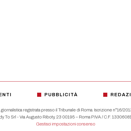
ENTI
PUBBLICITÀ
REDAZ
 giornalistica registrata presso il Tribunale di Roma. Iscrizione n°16/20
y To Srl - Via Augusto Riboty, 23 00195 – Roma P.IVA / C.F. 133060
Gestisci impostazioni consenso