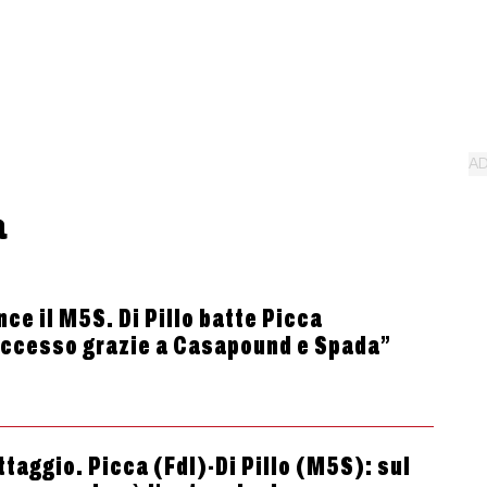
a
nce il M5S. Di Pillo batte Picca
uccesso grazie a Casapound e Spada”
ottaggio. Picca (FdI)-Di Pillo (M5S): sul