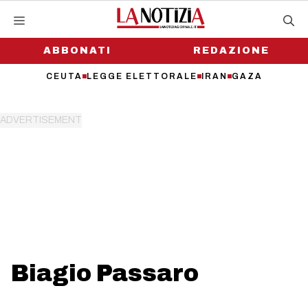
Vai
al
contenuto
ABBONATI
REDAZIONE
CEUTA
LEGGE ELETTORALE
IRAN
GAZA
Biagio Passaro