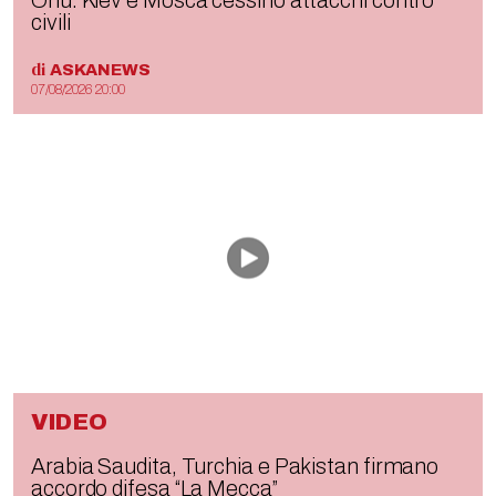
Onu: Kiev e Mosca cessino attacchi contro
civili
di
ASKANEWS
07/08/2026 20:00
VIDEO
Arabia Saudita, Turchia e Pakistan firmano
accordo difesa “La Mecca”