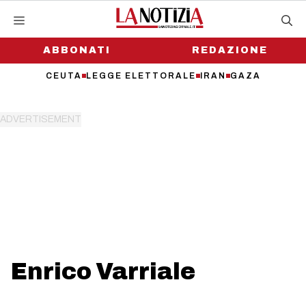
Vai
al
contenuto
ABBONATI
REDAZIONE
CEUTA
LEGGE ELETTORALE
IRAN
GAZA
Enrico Varriale