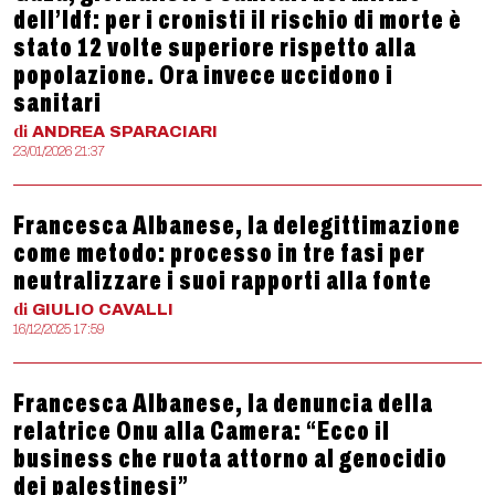
dell’Idf: per i cronisti il rischio di morte è
stato 12 volte superiore rispetto alla
popolazione. Ora invece uccidono i
sanitari
di
ANDREA
SPARACIARI
23/01/2026 21:37
Francesca Albanese, la delegittimazione
come metodo: processo in tre fasi per
neutralizzare i suoi rapporti alla fonte
di
GIULIO
CAVALLI
16/12/2025 17:59
Francesca Albanese, la denuncia della
relatrice Onu alla Camera: “Ecco il
business che ruota attorno al genocidio
dei palestinesi”