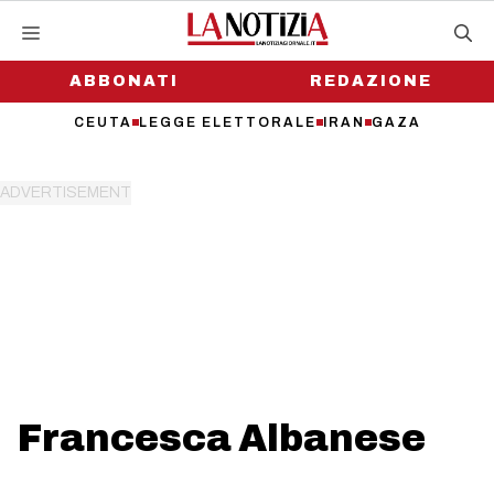
Vai
al
contenuto
ABBONATI
REDAZIONE
CEUTA
LEGGE ELETTORALE
IRAN
GAZA
Francesca Albanese