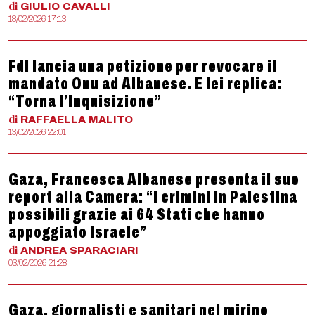
di
GIULIO
CAVALLI
18/02/2026 17:13
FdI lancia una petizione per revocare il
mandato Onu ad Albanese. E lei replica:
“Torna l’Inquisizione”
di
RAFFAELLA
MALITO
13/02/2026 22:01
Gaza, Francesca Albanese presenta il suo
report alla Camera: “I crimini in Palestina
possibili grazie ai 64 Stati che hanno
appoggiato Israele”
di
ANDREA
SPARACIARI
03/02/2026 21:28
Gaza, giornalisti e sanitari nel mirino