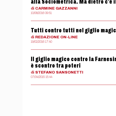
alla Sociometrica. Ma dietro c’è 
di
CARMINE
GAZZANNI
10/08/2016 09:51
Tutti contro tutti nel giglio magi
di
REDAZIONE
ON-LINE
19/02/2016 17:40
Il giglio magico contro la Farnesi
è scontro tra poteri
di
STEFANO
SANSONETTI
07/04/2015 15:44