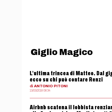
Giglio Magico
L’ultima trincea di Matteo. Dal gig
ecco su chi può contare Renzi
di
ANTONIO
PITONI
13/03/2018 08:34
Airbnb scatena il lobbista renzia