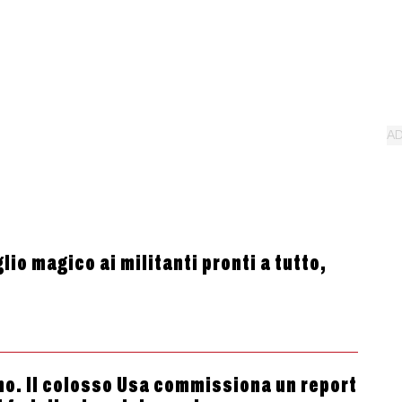
lio magico ai militanti pronti a tutto,
no. Il colosso Usa commissiona un report