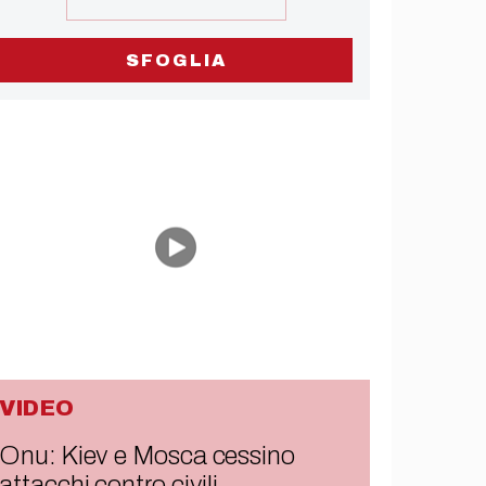
SFOGLIA
VIDEO
Onu: Kiev e Mosca cessino
attacchi contro civili