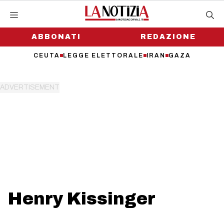
Vai
al
contenuto
ABBONATI
REDAZIONE
CEUTA
LEGGE ELETTORALE
IRAN
GAZA
Henry Kissinger