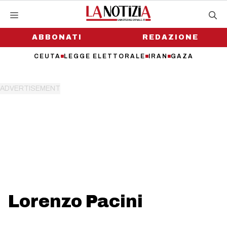
Vai
al
contenuto
ABBONATI
REDAZIONE
CEUTA
LEGGE ELETTORALE
IRAN
GAZA
Lorenzo Pacini