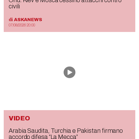
Onu: Kiev e Mosca cessino attacchi contro
civili
di
ASKANEWS
07/08/2026 20:00
VIDEO
Arabia Saudita, Turchia e Pakistan firmano
accordo difesa “La Mecca”