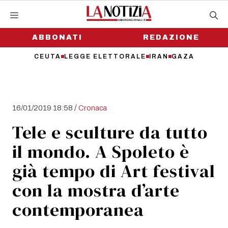
Vai
al
contenuto
ABBONATI
REDAZIONE
CEUTA
LEGGE ELETTORALE
IRAN
GAZA
/
16/01/2019 18:58
Cronaca
Tele e sculture da tutto
il mondo. A Spoleto è
già tempo di Art festival
con la mostra d’arte
contemporanea