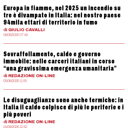
Europa in fiamme, nel 2025 un incendio su
tre è divampato in Italia: nel nostro paese
94mila ettari di territorio in fumo
di
GIULIO
CAVALLI
06/08/2026 07:49
Sovraffollamento, caldo e governo
immobile: nelle carceri italiani in corso
“una gravissima emergenza umanitaria”
di
REDAZIONE
ON-LINE
05/08/2026 11:55
Le disuguaglianze sono anche termiche: in
Italia il caldo colpisce di più le periferie e i
più poveri
di
REDAZIONE
ON-LINE
04/08/2026 12:52