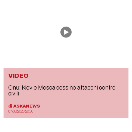
VIDEO
Onu: Kiev e Mosca cessino attacchi contro
civili
di
ASKANEWS
07/08/2026 20:00