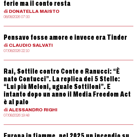
ferie ma il conto resta
di
DONATELLA
MAISTO
08/08/2026 07:00
Pensavo fosse amore e invece era Tinder
di
CLAUDIO
SALVATI
07/08/2026 22:10
Rai, Sottile contro Conte e Ranucci: “È
nato Contucci”. La replica dei 5 Stelle:
“Lui più Meloni, uguale Sottiloni”. E
intanto dopo un anno il Media Freedom Act
è al palo
di
ALESSANDRO
RIGHI
07/08/2026 19:48
Europa in fiamme, nel 2025 un incendio su