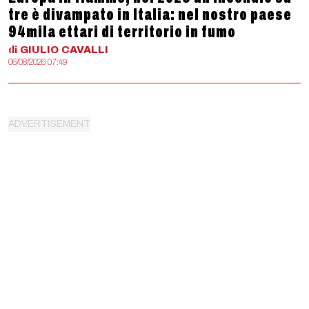
tre è divampato in Italia: nel nostro paese
94mila ettari di territorio in fumo
di
GIULIO
CAVALLI
06/08/2026 07:49