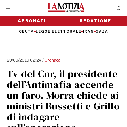
Vai
al
contenuto
ABBONATI
REDAZIONE
CEUTA
LEGGE ELETTORALE
IRAN
GAZA
/
23/03/2019 02:24
Cronaca
Tv del Cnr, il presidente
dell’Antimafia accende
un faro. Morra chiede ai
ministri Bussetti e Grillo
di indagare