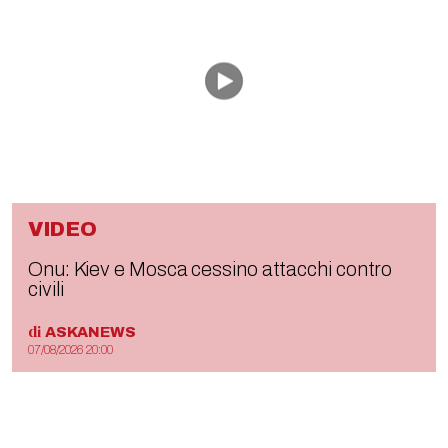
VIDEO
Onu: Kiev e Mosca cessino attacchi contro
civili
di
ASKANEWS
07/08/2026 20:00