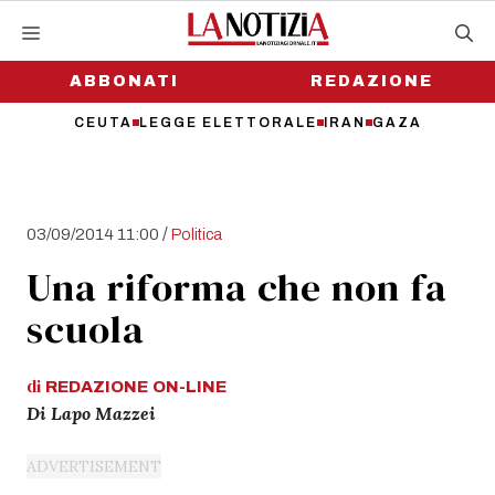
Vai
al
contenuto
ABBONATI
REDAZIONE
CEUTA
LEGGE ELETTORALE
IRAN
GAZA
/
03/09/2014 11:00
Politica
Una riforma che non fa
scuola
di
REDAZIONE
ON-LINE
Di Lapo Mazzei