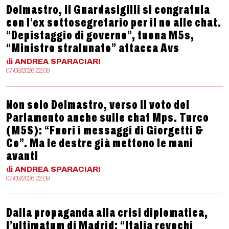
Delmastro, il Guardasigilli si congratula
con l’ex sottosegretario per il no alle chat.
“Depistaggio di governo”, tuona M5s,
“Ministro stralunato” attacca Avs
di
ANDREA
SPARACIARI
07/08/2026 22:09
Non solo Delmastro, verso il voto del
Parlamento anche sulle chat Mps. Turco
(M5S): “Fuori i messaggi di Giorgetti &
Co”. Ma le destre già mettono le mani
avanti
di
ANDREA
SPARACIARI
07/08/2026 22:09
Dalla propaganda alla crisi diplomatica,
l’ultimatum di Madrid: “Italia revochi