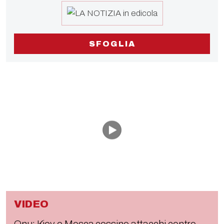
SFOGLIA
VIDEO
Onu: Kiev e Mosca cessino attacchi contro