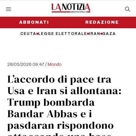
Vai
al
contenuto
ABBONATI
REDAZIONE
CEUTA
LEGGE ELETTORALE
IRAN
GAZA
/
28/05/2026 09:47
Mondo
L’accordo di pace tra
Usa e Iran si allontana:
Trump bombarda
Bandar Abbas e i
pasdaran rispondono