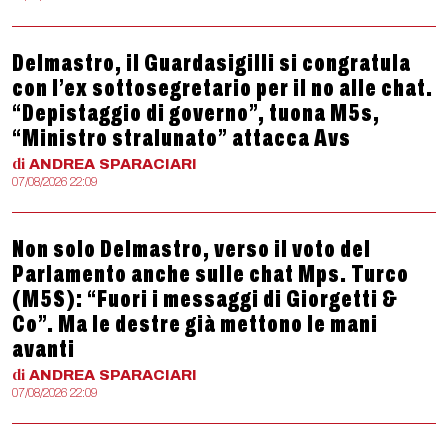
Delmastro, il Guardasigilli si congratula
con l’ex sottosegretario per il no alle chat.
“Depistaggio di governo”, tuona M5s,
“Ministro stralunato” attacca Avs
di
ANDREA
SPARACIARI
07/08/2026 22:09
Non solo Delmastro, verso il voto del
Parlamento anche sulle chat Mps. Turco
(M5S): “Fuori i messaggi di Giorgetti &
Co”. Ma le destre già mettono le mani
avanti
di
ANDREA
SPARACIARI
07/08/2026 22:09