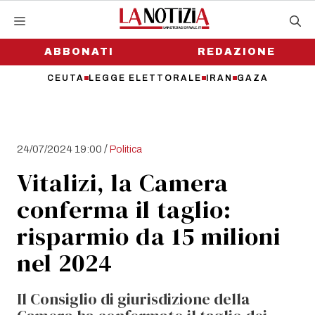
Vai
al
contenuto
ABBONATI
REDAZIONE
CEUTA
LEGGE ELETTORALE
IRAN
GAZA
/
24/07/2024 19:00
Politica
Vitalizi, la Camera
conferma il taglio:
risparmio da 15 milioni
nel 2024
Il Consiglio di giurisdizione della