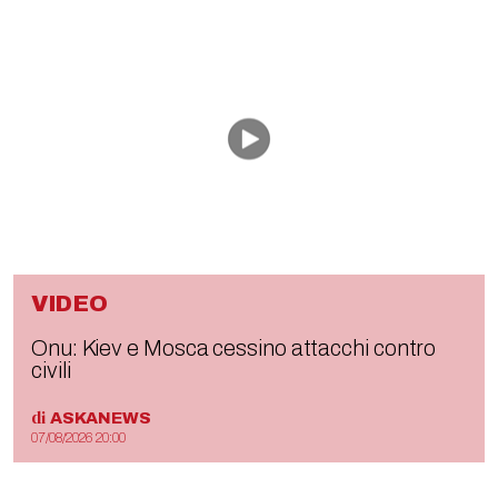
VIDEO
Onu: Kiev e Mosca cessino attacchi contro
civili
di
ASKANEWS
07/08/2026 20:00