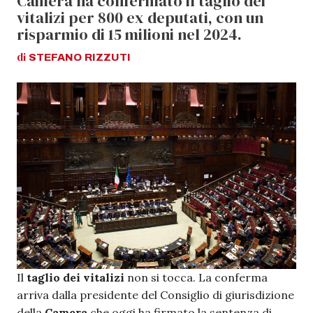
Camera ha confermato il taglio dei
vitalizi per 800 ex deputati, con un
risparmio di 15 milioni nel 2024.
di
STEFANO
RIZZUTI
Il
taglio dei vitalizi
non si tocca. La conferma
arriva dalla presidente del Consiglio di giurisdizione
della
Camera
che oggi ha firmato la sentenza di