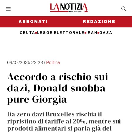
Vai
al
contenuto
ABBONATI
REDAZIONE
CEUTA
LEGGE ELETTORALE
IRAN
GAZA
/
04/07/2025 22:23
Politica
Accordo a rischio sui
dazi, Donald snobba
pure Giorgia
Da zero dazi Bruxelles rischia il
ripristino di tariffe al 20%, mentre sui
prodotti alimentari si parla già del