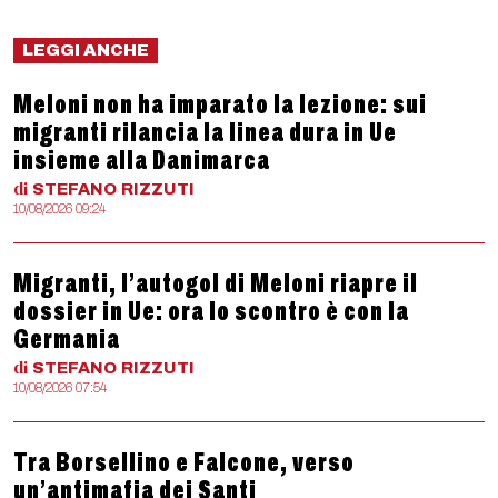
LEGGI ANCHE
Meloni non ha imparato la lezione: sui
migranti rilancia la linea dura in Ue
insieme alla Danimarca
di
STEFANO
RIZZUTI
10/08/2026 09:24
Migranti, l’autogol di Meloni riapre il
dossier in Ue: ora lo scontro è con la
Germania
di
STEFANO
RIZZUTI
10/08/2026 07:54
Tra Borsellino e Falcone, verso
un’antimafia dei Santi