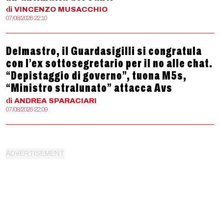
di
VINCENZO
MUSACCHIO
07/08/2026 22:10
Delmastro, il Guardasigilli si congratula
con l’ex sottosegretario per il no alle chat.
“Depistaggio di governo”, tuona M5s,
“Ministro stralunato” attacca Avs
di
ANDREA
SPARACIARI
07/08/2026 22:09