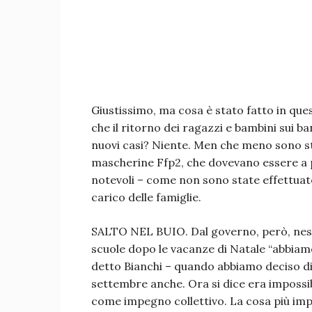
Giustissimo, ma cosa è stato fatto in que
che il ritorno dei ragazzi e bambini sui ba
nuovi casi? Niente. Men che meno sono stati
mascherine Ffp2, che dovevano essere a 
notevoli – come non sono state effettuate
carico delle famiglie.
SALTO NEL BUIO. Dal governo, però, nessu
scuole dopo le vacanze di Natale “abbiamo 
detto Bianchi – quando abbiamo deciso di r
settembre anche. Ora si dice era impossi
come impegno collettivo. La cosa più im