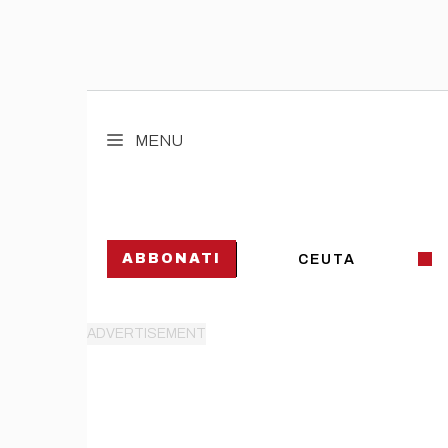
Vai
al
MENU
contenuto
ABBONATI
CEUTA