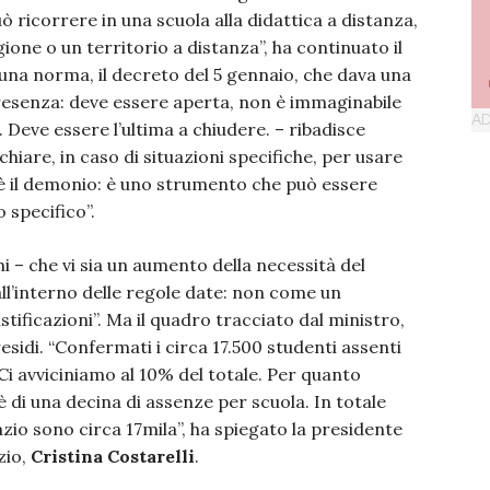
uò ricorrere in una scuola alla didattica a distanza,
one o un territorio a distanza”, ha continuato il
una norma, il decreto del 5 gennaio, che dava una
 presenza: deve essere aperta, non è immaginabile
. Deve essere l’ultima a chiudere. – ribadisce
iare, in caso di situazioni specifiche, per usare
è il demonio: è uno strumento che può essere
 specifico”.
i – che vi sia un aumento della necessità del
ll’interno delle regole date: non come un
ificazioni”. Ma il quadro tracciato dal ministro,
sidi. “Confermati i circa 17.500 studenti assenti
i avviciniamo al 10% del totale. Per quanto
è di una decina di assenze per scuola. In totale
azio sono circa 17mila”, ha spiegato la presidente
zio,
Cristina Costarelli
.