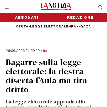
Vai
al
contenuto
ABBONATI
REDAZIONE
CEUTA
LEGGE ELETTORALE
IRAN
GAZA
/
26/06/2026 21:59
Politica
Bagarre sulla legge
elettorale: la destra
diserta l’Aula ma tira
dritto
La legge elettorale approda alla