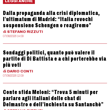
LEGGI ANCHE
Dalla propaganda alla crisi diplomatica,
l’ultimatum di Madrid: “Italia revochi
sospensione Schengen o reagiremo”
di
STEFANO
RIZZUTI
07/08/2026 14:09
Sondaggi politici, quanto può valere il
partito di Di Battista e a chi porterebbe via
più voti
di
DARIO
CONTI
07/08/2026 12:09
Conte sfida Meloni: “Trova 5 minuti per
parlare agli italiani delle chat di
Delmastro e dell’inchiesta su Santanchè”