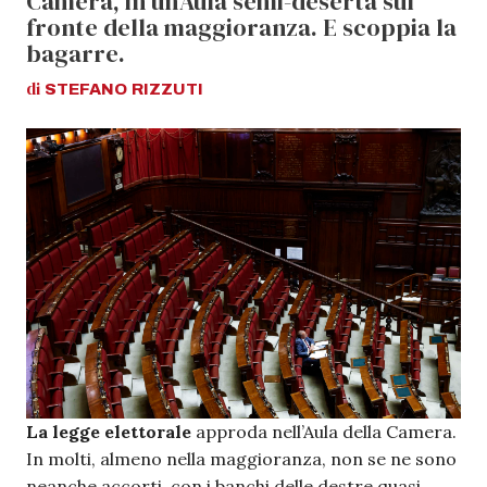
Camera, in un'Aula semi-deserta sul
fronte della maggioranza. E scoppia la
bagarre.
di
STEFANO
RIZZUTI
La legge elettorale
approda nell’Aula della Camera.
In molti, almeno nella maggioranza, non se ne sono
neanche accorti, con i banchi delle destre quasi