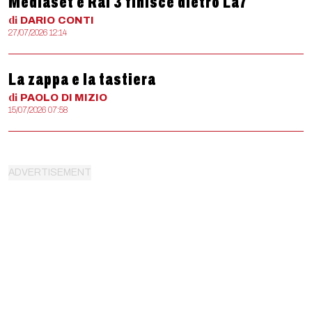
Mediaset e Rai 3 finisce dietro La7
di
DARIO
CONTI
27/07/2026 12:14
La zappa e la tastiera
di
PAOLO
DI MIZIO
15/07/2026 07:58