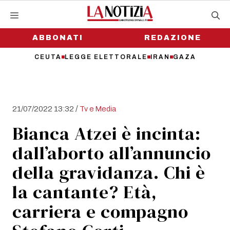
Vai
al
contenuto
ABBONATI
REDAZIONE
CEUTA
LEGGE ELETTORALE
IRAN
GAZA
/
21/07/2022 13:32
Tv e Media
Bianca Atzei è incinta:
dall’aborto all’annuncio
della gravidanza. Chi è
la cantante? Età,
carriera e compagno