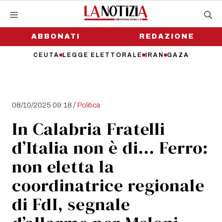
Vai
al
contenuto
ABBONATI
REDAZIONE
CEUTA
LEGGE ELETTORALE
IRAN
GAZA
/
08/10/2025 09:18
Politica
In Calabria Fratelli
d’Italia non è di… Ferro:
non eletta la
coordinatrice regionale
di FdI, segnale