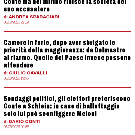
Conte ma nel mirino finisce la società del
suo accusatore
di
ANDREA
SPARACIARI
06/08/2026 22:19
Camere in ferie, dopo aver sbrigato le
priorità della maggioranza: da Delmastro
al riarmo. Quelle del Paese invece possono
attendere
di
GIULIO
CAVALLI
06/08/2026 19:45
Sondaggi politici, gli elettori preferiscono
Conte a Schlein: in caso di ballottaggio
solo lui può sconfiggere Meloni
di
DARIO
CONTI
06/08/2026 09:58