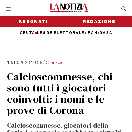
Vai
al
contenuto
ABBONATI
REDAZIONE
CEUTA
LEGGE ELETTORALE
IRAN
GAZA
/
13/10/2023 16:39
Cronaca
Calcioscommesse, chi
sono tutti i giocatori
coinvolti: i nomi e le
prove di Corona
Calcioscommesse, giocatori della