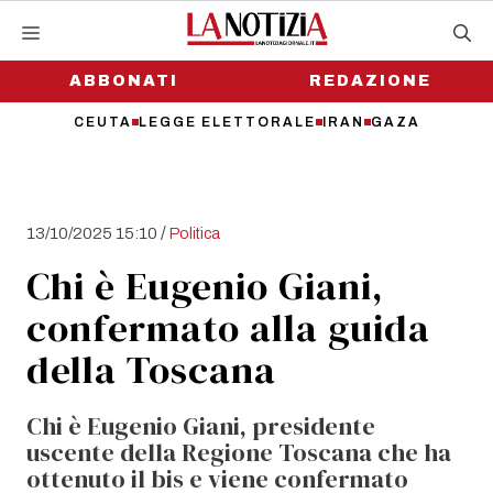
Vai
al
contenuto
ABBONATI
REDAZIONE
CEUTA
LEGGE ELETTORALE
IRAN
GAZA
/
13/10/2025 15:10
Politica
Chi è Eugenio Giani,
confermato alla guida
della Toscana
Chi è Eugenio Giani, presidente
uscente della Regione Toscana che ha
ottenuto il bis e viene confermato