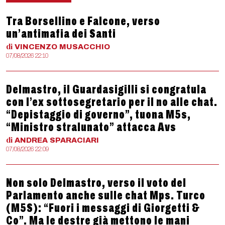
Tra Borsellino e Falcone, verso
un’antimafia dei Santi
di
VINCENZO
MUSACCHIO
07/08/2026 22:10
Delmastro, il Guardasigilli si congratula
con l’ex sottosegretario per il no alle chat.
“Depistaggio di governo”, tuona M5s,
“Ministro stralunato” attacca Avs
di
ANDREA
SPARACIARI
07/08/2026 22:09
Non solo Delmastro, verso il voto del
Parlamento anche sulle chat Mps. Turco
(M5S): “Fuori i messaggi di Giorgetti &
Co”. Ma le destre già mettono le mani