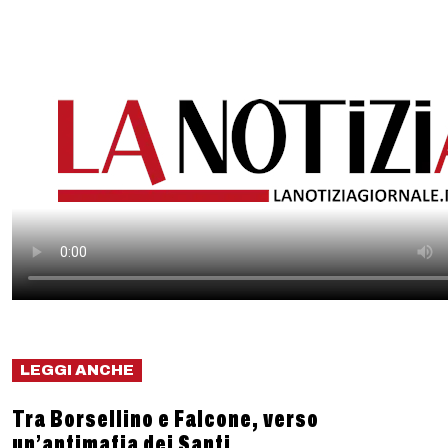
LEGGI ANCHE
Tra Borsellino e Falcone, verso
un’antimafia dei Santi