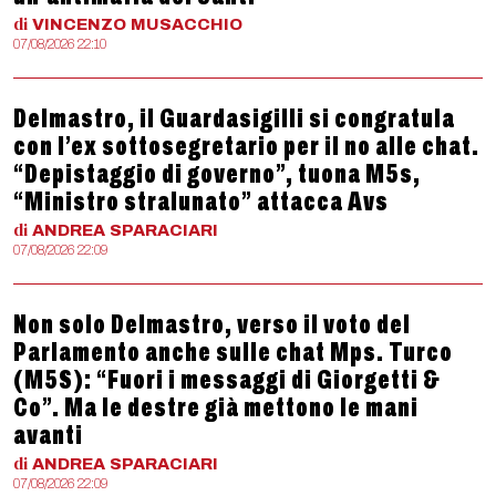
di
VINCENZO
MUSACCHIO
07/08/2026 22:10
Delmastro, il Guardasigilli si congratula
con l’ex sottosegretario per il no alle chat.
“Depistaggio di governo”, tuona M5s,
“Ministro stralunato” attacca Avs
di
ANDREA
SPARACIARI
07/08/2026 22:09
Non solo Delmastro, verso il voto del
Parlamento anche sulle chat Mps. Turco
(M5S): “Fuori i messaggi di Giorgetti &
Co”. Ma le destre già mettono le mani
avanti
di
ANDREA
SPARACIARI
07/08/2026 22:09