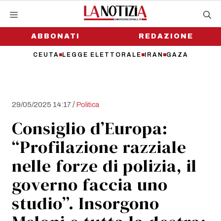
Vai
al
contenuto
ABBONATI
REDAZIONE
CEUTA
LEGGE ELETTORALE
IRAN
GAZA
/
29/05/2025 14:17
Politica
Consiglio d’Europa:
“Profilazione razziale
nelle forze di polizia, il
governo faccia uno
studio”. Insorgono