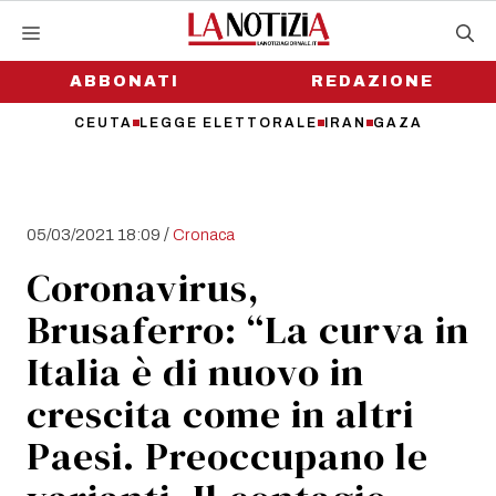
Vai
al
contenuto
ABBONATI
REDAZIONE
CEUTA
LEGGE ELETTORALE
IRAN
GAZA
/
05/03/2021 18:09
Cronaca
Coronavirus,
Brusaferro: “La curva in
Italia è di nuovo in
crescita come in altri
Paesi. Preoccupano le