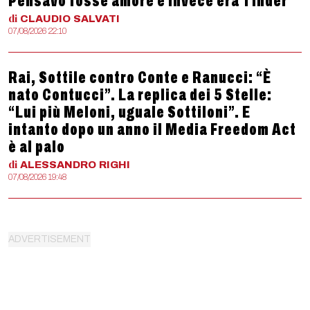
Pensavo fosse amore e invece era Tinder
di
CLAUDIO
SALVATI
07/08/2026 22:10
Rai, Sottile contro Conte e Ranucci: “È
nato Contucci”. La replica dei 5 Stelle:
“Lui più Meloni, uguale Sottiloni”. E
intanto dopo un anno il Media Freedom Act
è al palo
di
ALESSANDRO
RIGHI
07/08/2026 19:48