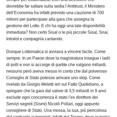
dovrebbe far saltare sulla sedia l’Antitrust, il Ministero
dell’Economia ha infatti previsto una cauzione di 700
milioni per partecipare alla gara che assegna la
gestione del Lotto. E chi ha oggi una tale disponibilità
immediata? Non certo Sisal o le più piccole Sisal, Snai,
Intralot e compagnia cantando.
Dunque Lottomatica si avviava a vincere facile. Come
sempre. In un Paese dove la magistratura insegue i ladri
di polli e non si accorge di partite che valgono miliardi,
nessuno però aveva messo in conto che dal polveroso
Consiglio di Stato potesse arrivare uno stop. Come
rivelato da Giorgio Meletti ieri sul Fatto Quotidiano, a
spiegare che la gara dal valore di 3,5 miliardi in 9 anni
esclude ogni concorrenza è stato l’ex direttore dei
Servizi segreti (Sismi) Nicolò Pollari, oggi appunto
consigliere di Stato. Una mossa, la sua, più pericolosa
del contrasto ai terroristi. Infatti dal Tesoro, dove in teoria