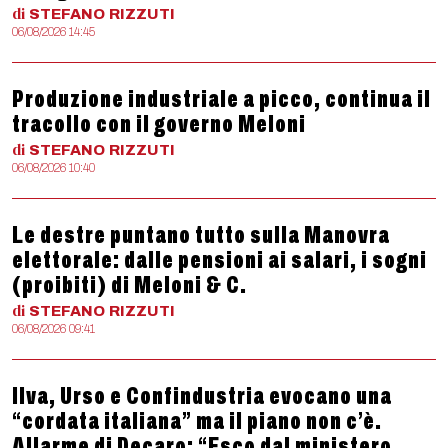
di
STEFANO
RIZZUTI
06/08/2026 14:45
Produzione industriale a picco, continua il
tracollo con il governo Meloni
di
STEFANO
RIZZUTI
06/08/2026 10:40
Le destre puntano tutto sulla Manovra
elettorale: dalle pensioni ai salari, i sogni
(proibiti) di Meloni & C.
di
STEFANO
RIZZUTI
06/08/2026 09:41
Ilva, Urso e Confindustria evocano una
“cordata italiana” ma il piano non c’è.
Allarme di Decaro: “Esco dal ministero