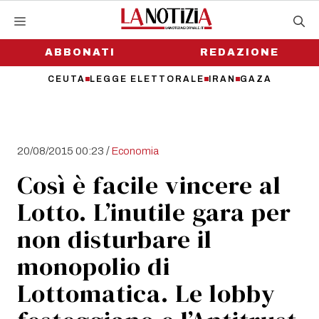
Vai
al
contenuto
ABBONATI
REDAZIONE
CEUTA
LEGGE ELETTORALE
IRAN
GAZA
/
20/08/2015 00:23
Economia
Così è facile vincere al
Lotto. L’inutile gara per
non disturbare il
monopolio di
Lottomatica. Le lobby