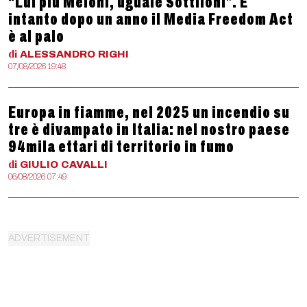
“Lui più Meloni, uguale Sottiloni”. E
intanto dopo un anno il Media Freedom Act
è al palo
di
ALESSANDRO
RIGHI
07/08/2026 19:48
Europa in fiamme, nel 2025 un incendio su
tre è divampato in Italia: nel nostro paese
94mila ettari di territorio in fumo
di
GIULIO
CAVALLI
06/08/2026 07:49