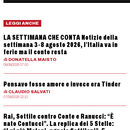
LEGGI ANCHE
LA SETTIMANA CHE CONTA Notizie della
settimana 3-8 agosto 2026, l’Italia va in
ferie ma il conto resta
di
DONATELLA
MAISTO
08/08/2026 07:00
Pensavo fosse amore e invece era Tinder
di
CLAUDIO
SALVATI
07/08/2026 22:10
Rai, Sottile contro Conte e Ranucci: “È
nato Contucci”. La replica dei 5 Stelle: