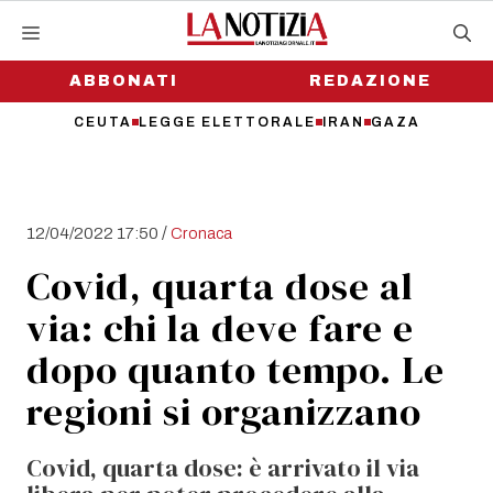
Vai
al
contenuto
ABBONATI
REDAZIONE
CEUTA
LEGGE ELETTORALE
IRAN
GAZA
/
12/04/2022 17:50
Cronaca
Covid, quarta dose al
via: chi la deve fare e
dopo quanto tempo. Le
regioni si organizzano
Covid, quarta dose: è arrivato il via