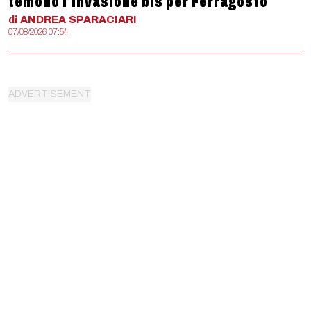
temono l’invasione bis per Ferragosto
di
ANDREA
SPARACIARI
07/08/2026 07:54