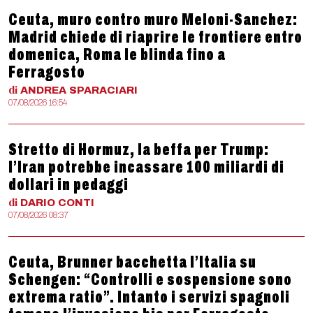
Ceuta, muro contro muro Meloni-Sanchez:
Madrid chiede di riaprire le frontiere entro
domenica, Roma le blinda fino a
Ferragosto
di
ANDREA
SPARACIARI
07/08/2026 16:54
Stretto di Hormuz, la beffa per Trump:
l’Iran potrebbe incassare 100 miliardi di
dollari in pedaggi
di
DARIO
CONTI
07/08/2026 08:37
Ceuta, Brunner bacchetta l’Italia su
Schengen: “Controlli e sospensione sono
extrema ratio”. Intanto i servizi spagnoli