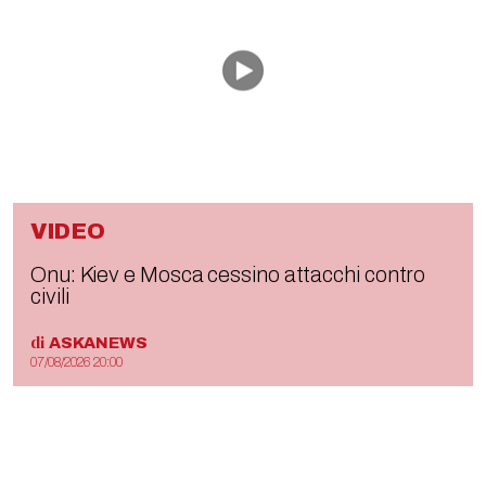
VIDEO
Onu: Kiev e Mosca cessino attacchi contro
civili
di
ASKANEWS
07/08/2026 20:00