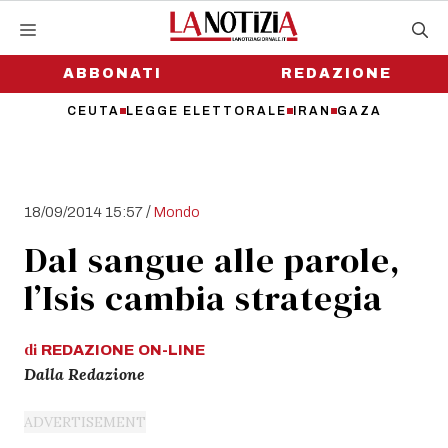
Vai
al
contenuto
ABBONATI
REDAZIONE
CEUTA
LEGGE ELETTORALE
IRAN
GAZA
/
18/09/2014 15:57
Mondo
Dal sangue alle parole,
l’Isis cambia strategia
di
REDAZIONE
ON-LINE
Dalla Redazione