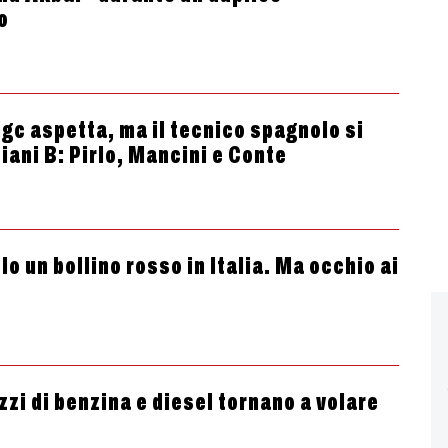
o
igc aspetta, ma il tecnico spagnolo si
iani B: Pirlo, Mancini e Conte
lo un bollino rosso in Italia. Ma occhio ai
ezzi di benzina e diesel tornano a volare