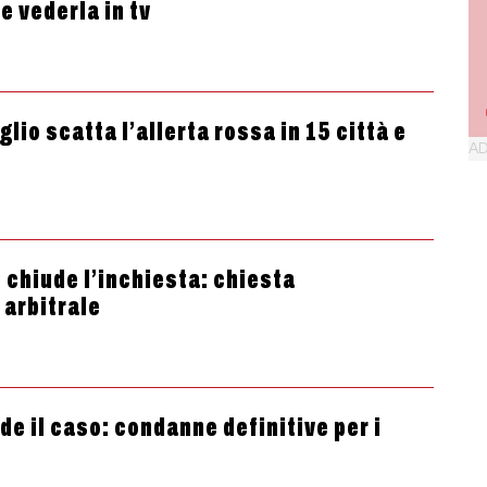
e vederla in tv
luglio scatta l’allerta rossa in 15 città e
 chiude l’inchiesta: chiesta
 arbitrale
e il caso: condanne definitive per i