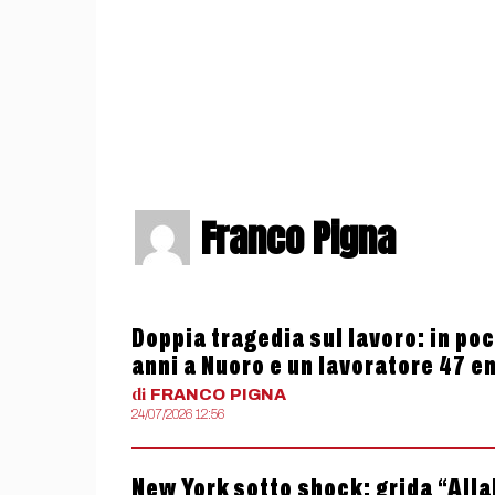
Franco Pigna
Doppia tragedia sul lavoro: in poc
anni a Nuoro e un lavoratore 47 
di
FRANCO
PIGNA
24/07/2026 12:56
New York sotto shock: grida “All