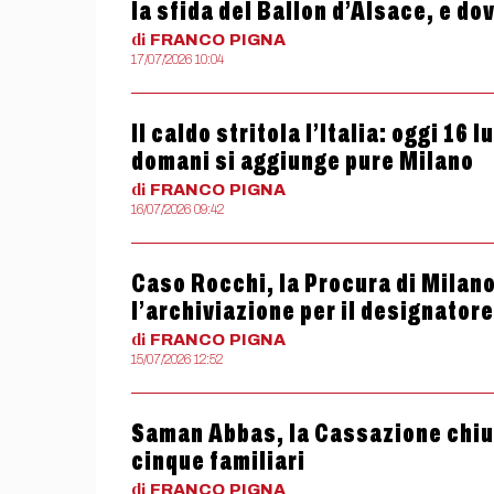
la sfida del Ballon d’Alsace, e dov
di
FRANCO
PIGNA
17/07/2026 10:04
Il caldo stritola l’Italia: oggi 16 
domani si aggiunge pure Milano
di
FRANCO
PIGNA
16/07/2026 09:42
Caso Rocchi, la Procura di Milano
l’archiviazione per il designatore
di
FRANCO
PIGNA
15/07/2026 12:52
Saman Abbas, la Cassazione chiud
cinque familiari
di
FRANCO
PIGNA