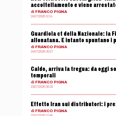
accoltellamento e viene arrestat
di
FRANCO
PIGNA
24/07/2026 10:14
Guardiola ct della Nazionale: la F
allonatana. E intanto spuntano i p
di
FRANCO
PIGNA
24/07/2026 09:27
Caldo, arriva la tregua: da oggi so
temporali
di
FRANCO
PIGNA
23/07/2026 09:33
Effetto Iran sui distributori: i pr
di
FRANCO
PIGNA
22/07/2026 10:48