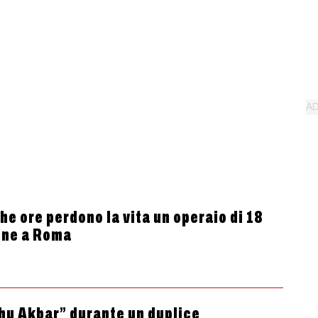
he ore perdono la vita un operaio di 18
enne a Roma
ahu Akbar” durante un duplice