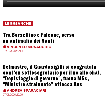
LEGGI ANCHE
Tra Borsellino e Falcone, verso
un’antimafia dei Santi
di
VINCENZO
MUSACCHIO
07/08/2026 22:10
Delmastro, il Guardasigilli si congratula
con l’ex sottosegretario per il no alle chat.
“Depistaggio di governo”, tuona M5s,
“Ministro stralunato” attacca Avs
di
ANDREA
SPARACIARI
07/08/2026 22:09