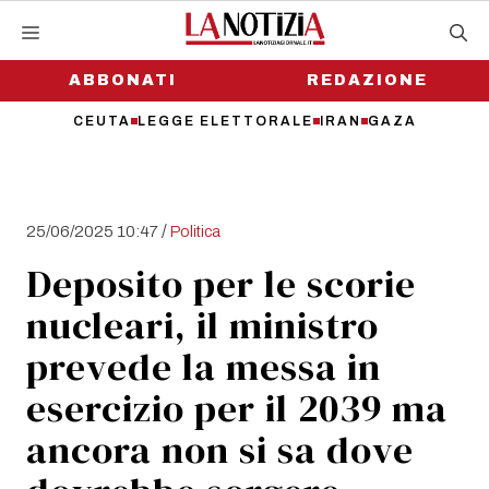
Vai
al
contenuto
ABBONATI
REDAZIONE
CEUTA
LEGGE ELETTORALE
IRAN
GAZA
/
25/06/2025 10:47
Politica
Deposito per le scorie
nucleari, il ministro
prevede la messa in
esercizio per il 2039 ma
ancora non si sa dove