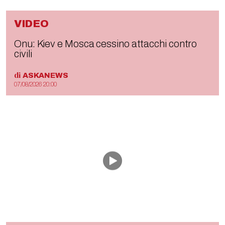
VIDEO
Onu: Kiev e Mosca cessino attacchi contro
civili
di
ASKANEWS
07/08/2026 20:00