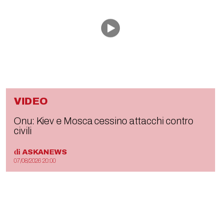
VIDEO
Onu: Kiev e Mosca cessino attacchi contro
civili
di
ASKANEWS
07/08/2026 20:00