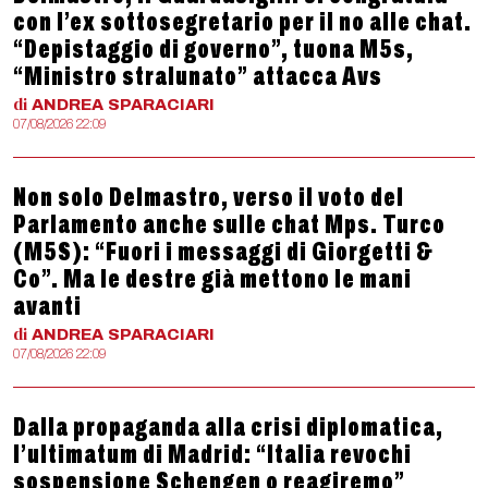
con l’ex sottosegretario per il no alle chat.
“Depistaggio di governo”, tuona M5s,
“Ministro stralunato” attacca Avs
di
ANDREA
SPARACIARI
07/08/2026 22:09
Non solo Delmastro, verso il voto del
Parlamento anche sulle chat Mps. Turco
(M5S): “Fuori i messaggi di Giorgetti &
Co”. Ma le destre già mettono le mani
avanti
di
ANDREA
SPARACIARI
07/08/2026 22:09
Dalla propaganda alla crisi diplomatica,
l’ultimatum di Madrid: “Italia revochi
sospensione Schengen o reagiremo”