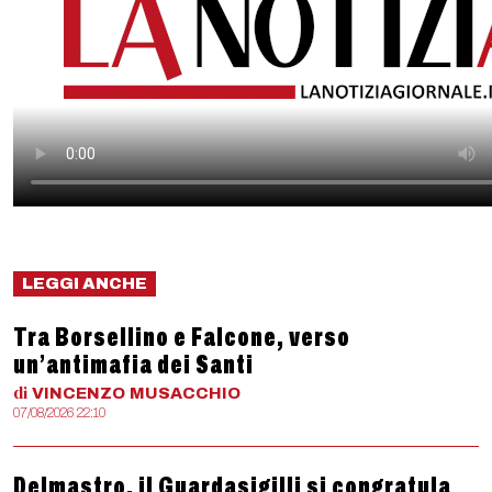
LEGGI ANCHE
Tra Borsellino e Falcone, verso
un’antimafia dei Santi
di
VINCENZO
MUSACCHIO
07/08/2026 22:10
Delmastro, il Guardasigilli si congratula