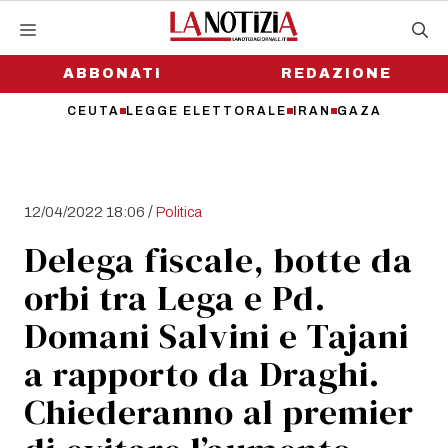
Vai
al
contenuto
ABBONATI
REDAZIONE
CEUTA
LEGGE ELETTORALE
IRAN
GAZA
/
12/04/2022 18:06
Politica
Delega fiscale, botte da
orbi tra Lega e Pd.
Domani Salvini e Tajani
a rapporto da Draghi.
Chiederanno al premier