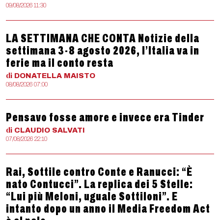
09/08/2026 11:30
LA SETTIMANA CHE CONTA Notizie della
settimana 3-8 agosto 2026, l’Italia va in
ferie ma il conto resta
di
DONATELLA
MAISTO
08/08/2026 07:00
Pensavo fosse amore e invece era Tinder
di
CLAUDIO
SALVATI
07/08/2026 22:10
Rai, Sottile contro Conte e Ranucci: “È
nato Contucci”. La replica dei 5 Stelle:
“Lui più Meloni, uguale Sottiloni”. E
intanto dopo un anno il Media Freedom Act