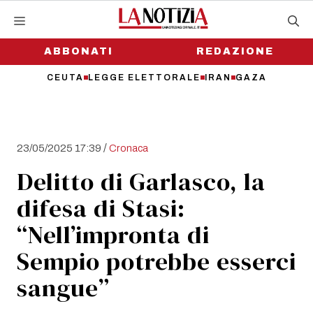
Vai
al
contenuto
ABBONATI
REDAZIONE
CEUTA
LEGGE ELETTORALE
IRAN
GAZA
/
23/05/2025 17:39
Cronaca
Delitto di Garlasco, la
difesa di Stasi:
“Nell’impronta di
Sempio potrebbe esserci
sangue”