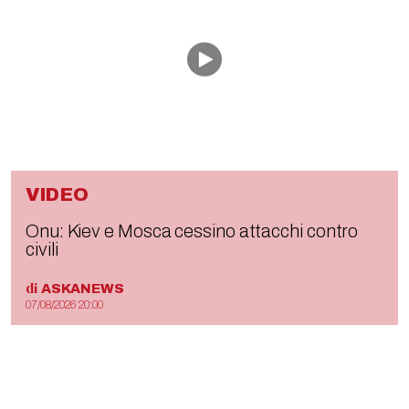
VIDEO
Onu: Kiev e Mosca cessino attacchi contro
civili
di
ASKANEWS
07/08/2026 20:00