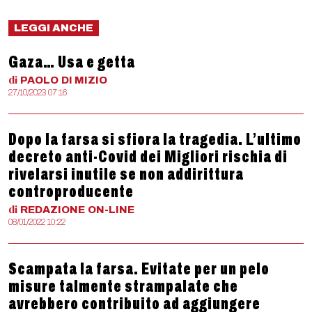
LEGGI ANCHE
Gaza… Usa e getta
di
PAOLO
DI MIZIO
27/10/2023 07:16
Dopo la farsa si sfiora la tragedia. L’ultimo
decreto anti-Covid dei Migliori rischia di
rivelarsi inutile se non addirittura
controproducente
di
REDAZIONE
ON-LINE
08/01/2022 10:22
Scampata la farsa. Evitate per un pelo
misure talmente strampalate che
avrebbero contribuito ad aggiungere