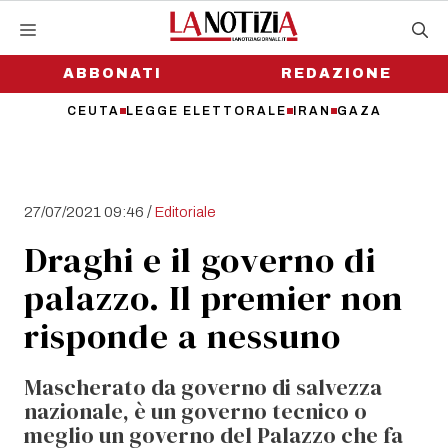
Vai
al
contenuto
ABBONATI
REDAZIONE
CEUTA
LEGGE ELETTORALE
IRAN
GAZA
/
27/07/2021 09:46
Editoriale
Draghi e il governo di
palazzo. Il premier non
risponde a nessuno
Mascherato da governo di salvezza
nazionale, è un governo tecnico o
meglio un governo del Palazzo che fa